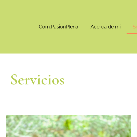
Com.PasionPlena
Acerca de mi
S
Servicios